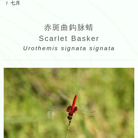
七月
赤斑曲鈎脉蜻
Scarlet Basker
Urothemis signata signata