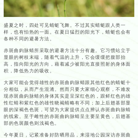
盛夏之时，四处可见蜻蜓飞舞。不过其实蜻蜓跟人类一
样，也有怕热的一面。在夏日猛烈的阳光下，蜻蜓也会有
各种不同的避暑方法。
赤斑曲鈎脉蜻所采取的避暑方法十分有趣。它习惯站立于
显眼的树枝末端，随着气温的上升，它会缓缓把腹部抬
高，指向阳光的方向，藉着减少被阳光直接照射的身体面
积，降低热力的吸收。
大家可能会觉得雄性的赤斑曲鈎脉蜻跟其他红色的蜻蜓十
分相似，从而产生混淆。然而只要大家细心观察，不难发
现赤斑曲鈎脉蜻的身体其实是呈深红色的，跟鲜红色的雄
性红蜻和紫红色的雄性晓褐蜻略有不同；加上后翅基部显
眼的深褐色色斑，可望为大家提供点点辨认赤斑曲鈎脉蜻
的线索。至于雌性的赤斑曲鈎脉蜻呈主要呈黄色，后翅基
部的色斑颜色则浅褐色。
今年夏日，记紧准备好防晒用品，来湿地公园深访赤斑曲