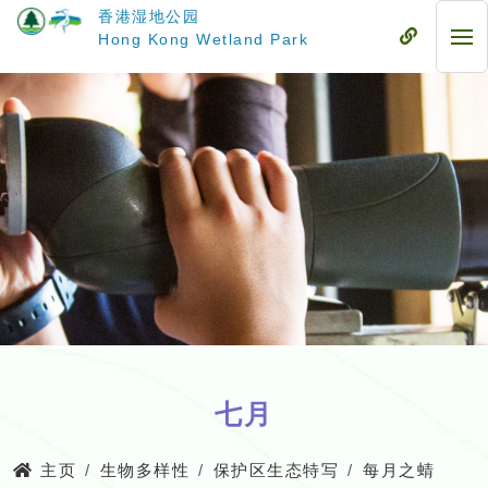
跳
香港湿地公园
至
流
Hong Kong Wetland Park
流
主
动
动
要
式
式
内
目
目
容
录
录
七月
主页
生物多样性
保护区生态特写
每月之蜻