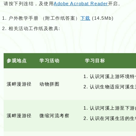
请按下列连结，及使用
Adobe Acrobat Reader
开启。
户外教学手册 （附工作纸答案）
下载
(14.5Mb)
相关活动工作纸及教具:
参观地点
学习活动
学习目标
认识河溪上游环境特
溪畔漫游径
动物拼图
认识生物适应河溪生
认识河溪上游至下游
溪畔漫游径
微缩河流考察
认识在河溪生活的生