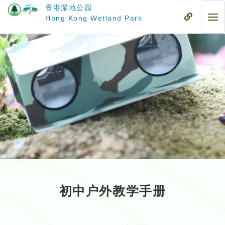
跳
香港湿地公园
至
流
Hong Kong Wetland Park
流
主
动
动
要
式
式
内
目
目
容
录
录
初中户外教学手册