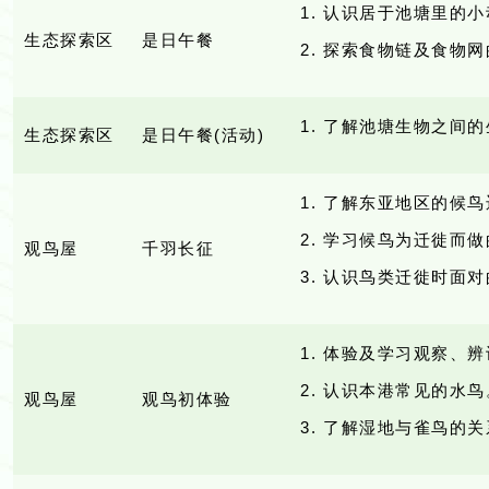
认识居于池塘里的小
生态探索区
是日午餐
探索食物链及食物网
了解池塘生物之间的
生态探索区
是日午餐(活动)
了解东亚地区的候鸟
学习候鸟为迁徙而做
观鸟屋
千羽长征
认识鸟类迁徙时面对
体验及学习观察、辨
认识本港常见的水鸟
观鸟屋
观鸟初体验
了解湿地与雀鸟的关