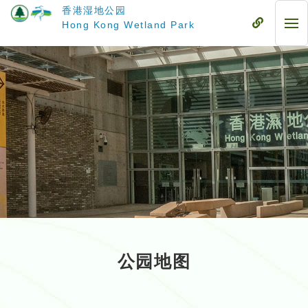
跳
香港湿地公园
至
流
Hong Kong Wetland Park
流
主
动
动
要
式
式
内
目
目
容
录
录
公园地图