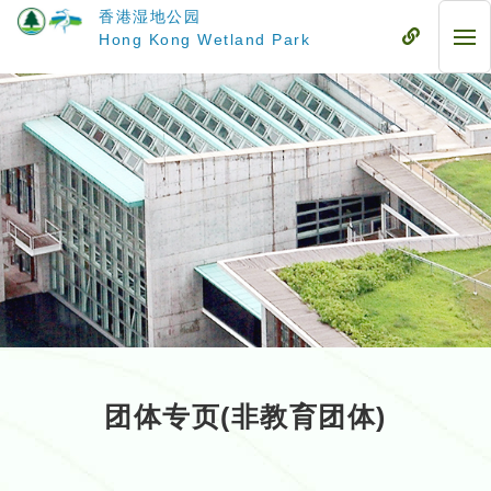
跳
香港湿地公园
至
流
Hong Kong Wetland Park
流
主
动
动
要
式
式
内
目
目
容
录
录
团体专页(非教育团体)