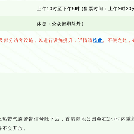
上午10时至下午5时 (售票时间：上午9时30
休息（公众假期除外）
及部分访客设施，以进行设施提升，详情请
按此
。不便之处，
上热带气旋警告信号除下后，香港湿地公园会在2小时内重
将不会开放。