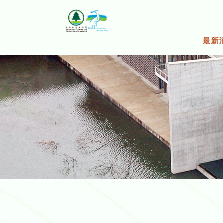
跳
至
主
要
最新
内
容