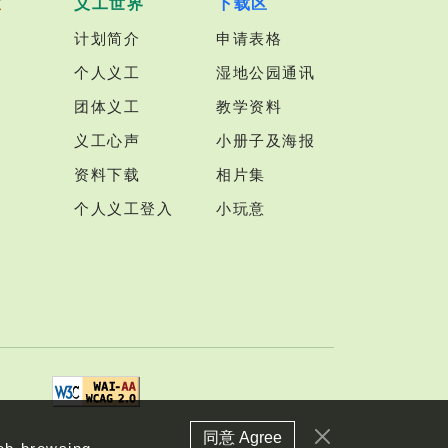
室
义工世界
下载区
计划简介
申请表格
个人义工
湿地公园通讯
团体义工
教学资料
义工心声
小册子及海报
资料下载
相片集
个人义工登入
小玩意
同意 Agree