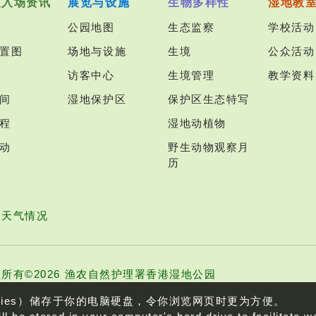
及入场资讯
展览与设施
生物多样性
湿地教
公园地图
生态监察
学校活动
置图
场地与设施
生境
公众活动
访客中心
生境管理
教学资料
间
湿地保护区
保护区生态特写
程
湿地动植物
动
野生动物观察月
历
园天气情况
所有©2026 渔农自然护理署香港湿地公园
kies）储存于你的电脑硬盘，令你浏览网页时更为方便。