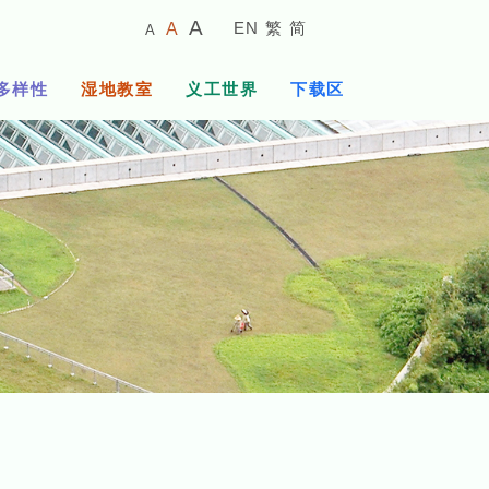
较
预
较
A
EN
繁
简
A
A
小
设
大
的
字
字
的
多样性
湿地教室
义工世界
下载区
体
体
字
大
体
小