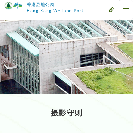
跳
香港湿地公园
至
流
Hong Kong Wetland Park
流
主
动
动
要
式
式
内
目
目
容
录
录
摄影守则