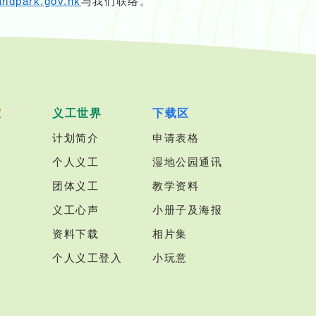
andpark.gov.hk
与我们联络。
室
义工世界
下载区
计划简介
申请表格
个人义工
湿地公园通讯
团体义工
教学资料
义工心声
小册子及海报
资料下载
相片集
个人义工登入
小玩意