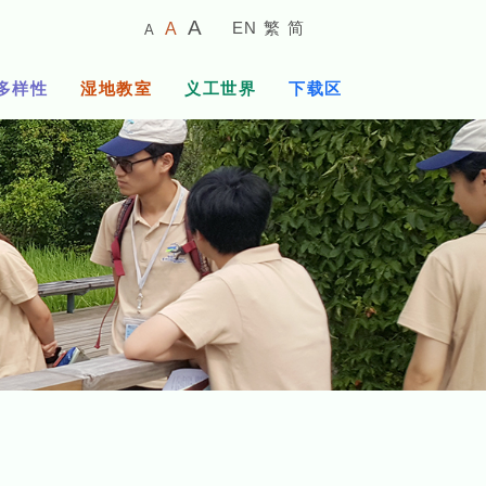
较
预
较
A
EN
繁
简
A
A
小
设
大
的
字
字
的
多样性
湿地教室
义工世界
下载区
体
体
字
大
体
小