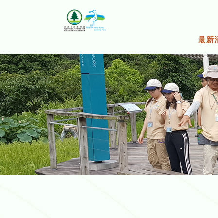
跳
至
主
要
最新
内
容