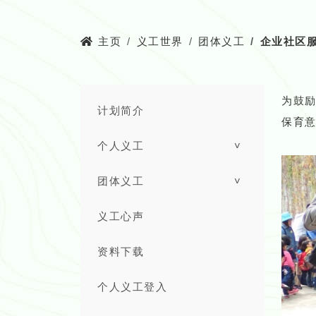
主页
义工世界
团体义工
企业社区
为鼓
计划简介
保育
个人义工
˅
团体义工
˅
义工心声
资料下载
个人义工登入