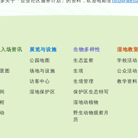
更多关于「企业社区服务计划」的资料，欢迎电邮至
info@wetl
及入场资讯
展览与设施
生物多样性
湿地教
公园地图
生态监察
学校活动
置图
场地与设施
生境
公众活动
访客中心
生境管理
教学资料
间
湿地保护区
保护区生态特写
程
湿地动植物
动
野生动物观察月
历