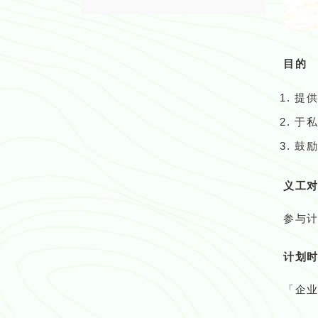
目的
提
于
鼓
义工
参与计
计划
「企业