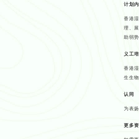
计划
香港
理、
助弱
义工
香港
生生物
认同
为表
更多