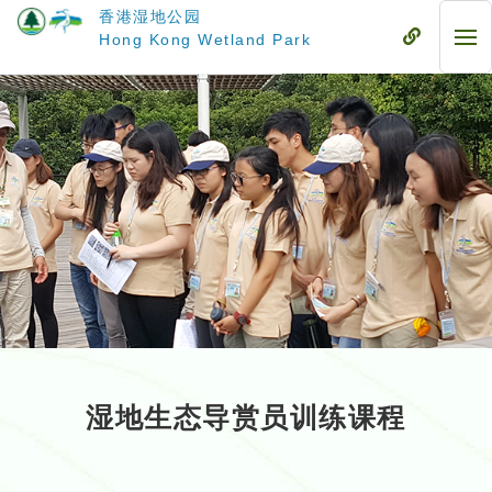
跳
香港湿地公园
至
流
Hong Kong Wetland Park
流
主
动
动
要
式
式
内
目
目
容
录
录
湿地生态导赏员训练课程