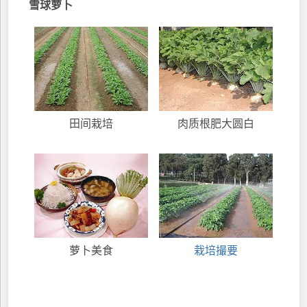
雪球萝卜
田间栽培
肉质根肥大圆白
萝卜美食
栽培撮要