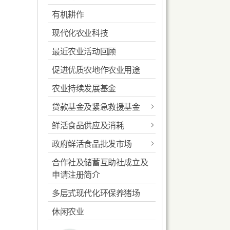
有机耕作
常见本地蔬菜
申请农用灌溉水供应
环控温室
现代化农业科技
特色蔬菜推介
有机耕作
最近农业活动回顾
常见作物病虫害及其防治
促进优质农地作农业用途
耕作技术
农业持续发展基金
安全及适当使用农药
贷款基金及紧急救援基金
申请机械及其借用服务
鲜活食品供应及消耗
紧急救援基金
农地复耕计划
政府鲜活食品批发市场
鲜活食品消耗统计资料
嘉道理农业辅助贷款基金
良好农业规范-作物生产
合作社及储蓄互助社成立及
长沙湾副食品批发市场
蔬菜统营处贷款基金
申请注册简介
本地渔农美食嘉年华
西区副食品批发市场
约瑟信托基金
多层式现代化环保养猪场
本地菜场登记计划
长沙湾临时家禽批发市场
休闲农业
北区临时农产品批发市场