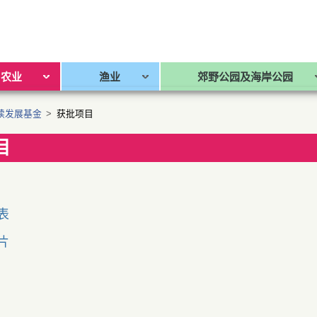
农业
渔业
郊野公园及海岸公园
续发展基金
>
获批项目
目
表
片