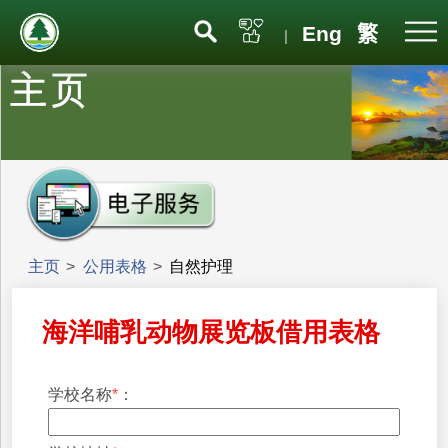
Eng
繁
|
主页
>
公用表格
>
自然护理
海洋哺乳动物展览板借用表格
学校名称
*
：