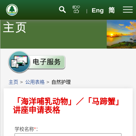
Eng
简
|
主页
>
公用表格
>
自然护理
「海洋哺乳动物」／「马蹄蟹」
讲座申请表格
学校名称
*
：