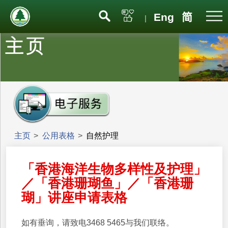
Eng
简
|
主页
>
公用表格
>
自然护理
「香港海洋生物多样性及护理」
／「香港珊瑚鱼」／「香港珊
瑚」讲座申请表格
如有垂询，请致电3468 5465与我们联络。