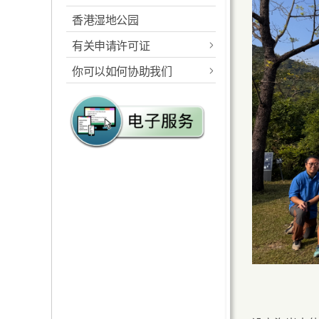
香港湿地公园
概述
工作范围
有关申请许可证
指定的海岸公园及海岸保
规则及相关法例
护区
你可以如何协助我们
郊野公园准许证
统计数字
工作范围
报告及建议
海岸公园准许证
远足径
规则及相关法例
郊野公园义工计划
游客中心
海岸公园的管理
海岸公园大使计划
教育服务
海岸公园游客中心
植林优化计划
设施
海岸公园游客服务
郊游指引及守则
高危地点
露营地点
教育服务
海岸公园游客活动守则
烧烤地点 / 地区
生态监察
请将携来垃圾带走
定向路线
海岸公园刊物及展览品
防止山火
越野单车活动