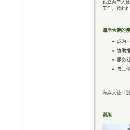
设立海岸大使
海岸公园影像库
控制狗只 顾己及人
工作，藉此
健身径及缓跑径
海岸小发现
不要喂饲野生动物
加水站
前往各海岸公园的交通资
遇见野牛或水牛时应当紧
海岸大使的
公厕
料
记的事项
成为
为特别需要之人士
常见问题
协助
而设的康乐设施
服务
与其
海岸大使计
训练