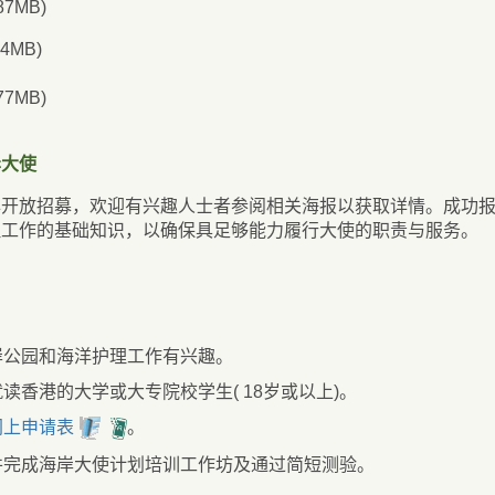
.87MB)
14MB)
.77MB)
岸大使
年开放招募，欢迎有兴趣人士者参阅相关海报以获取详情。成功
理工作的基础知识，以确保具足够能力履行大使的职责与服务。
岸公园和海洋护理工作有兴趣。
读香港的大学或大专院校学生( 18岁或以上)。
网上申请表
。
并完成海岸大使计划培训工作坊及通过简短测验。