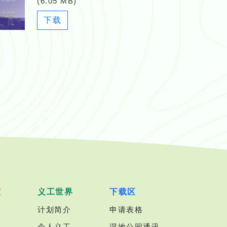
(6.05 MB)
Newsletter_15__2010_05_.pdf
下载
室
义工世界
下载区
计划简介
申请表格
个人义工
湿地公园通讯