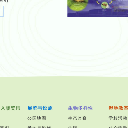
 MB)
Newsletter_16.pdf
及入场资讯
展览与设施
生物多样性
湿地教
公园地图
生态监察
学校活动
置图
场地与设施
生境
公众活动