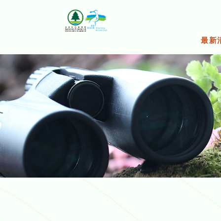
跳
至
主
要
最新
内
容