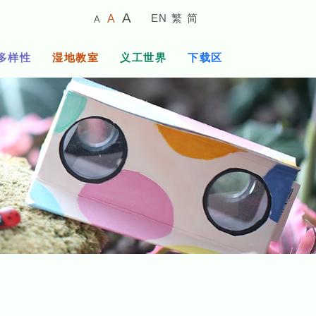
较
预
较
A
EN
繁
简
A
A
小
设
大
的
字
字
的
多样性
湿地教室
义工世界
下载区
体
体
字
大
体
小