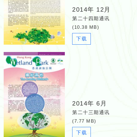
2014年 12月
第二十四期通讯
(10.38 MB)
N
下载
e
w
s
l
e
t
t
e
2014年 6月
r
_
第二十三期通讯
2
(7.77 MB)
4
2
下载
_