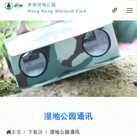
跳
香港湿地公园
至
流
Hong Kong Wetland Park
流
主
动
动
要
式
式
内
目
目
容
录
录
湿地公园通讯
主页
下载区
湿地公园通讯