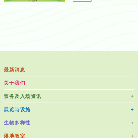
0
2
1
0
4
1
0
4
6
_
2
1
4
2.
_
p
N
d
e
最新消息
f
w
关于我们
s
l
票务及入场资讯
e
t
展览与设施
t
e
生物多样性
r
_
湿地教室