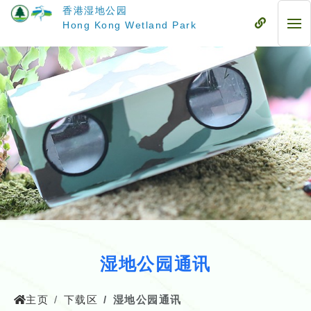
跳
香港湿地公园
至
流
Hong Kong Wetland Park
流
主
动
动
要
式
式
内
目
目
容
录
录
湿地公园通讯
主页
下载区
湿地公园通讯