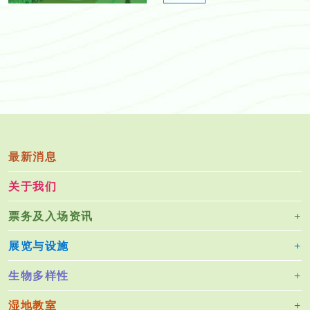
e
2
w
0
s
1
l
8
e
_
t
1
t
2.
e
p
r
d
_
最新消息
f
3
关于我们
1
_
票务及入场资讯
2
0
展览与设施
1
8
生物多样性
_
0
湿地教室