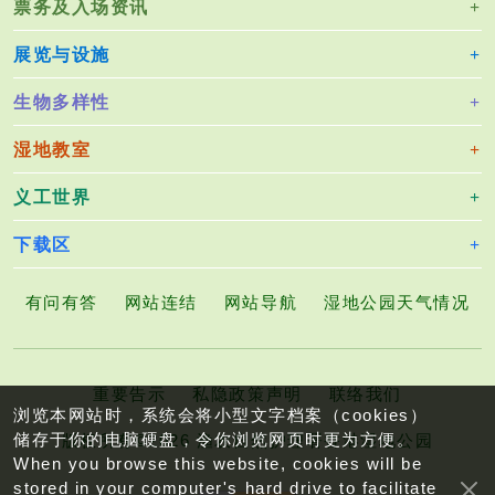
票务及入场资讯
2
0
展览与设施
2
2
生物多样性
_
1
湿地教室
2.
义工世界
p
d
下载区
f
有问有答
网站连结
网站导航
湿地公园天气情况
重要告示
私隐政策声明
联络我们
浏览本网站时，系统会将小型文字档案（cookies）
储存于你的电脑硬盘，令你浏览网页时更为方便。
版权所有©2026 渔农自然护理署香港湿地公园
When you browse this website, cookies will be
stored in your computer's hard drive to facilitate