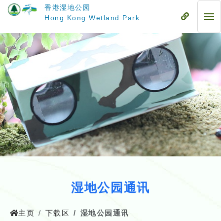
跳
香港湿地公园
至
流
Hong Kong Wetland Park
流
主
动
动
要
式
式
内
目
目
容
录
录
湿地公园通讯
主页
下载区
湿地公园通讯