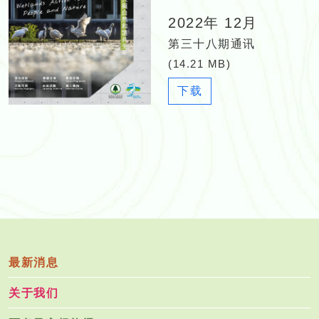
2022年 12月
第三十八期通讯
(14.21 MB)
N
下载
e
w
s
l
e
t
t
e
r
_
最新消息
3
关于我们
8
_