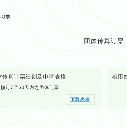
真订票
团体传真订票
体传真订票细则及申请表格
租用
预订7至60天内之团体门票
下载表格