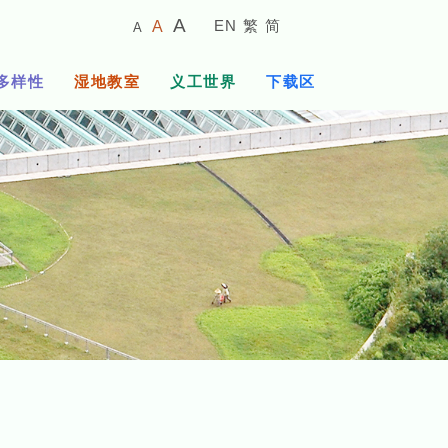
较
预
较
A
EN
繁
简
A
A
小
设
大
的
字
字
的
多样性
湿地教室
义工世界
下载区
体
体
字
大
体
小