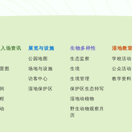
及入场资讯
展览与设施
生物多样性
湿地教
公园地图
生态监察
学校活动
置图
场地与设施
生境
公众活动
访客中心
生境管理
教学资料
间
湿地保护区
保护区生态特写
程
湿地动植物
动
野生动物观察月
历