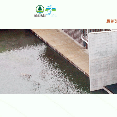
跳
至
主
要
最新
内
容