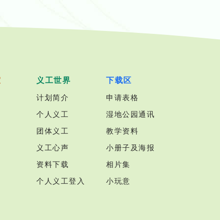
室
义工世界
下载区
计划简介
申请表格
个人义工
湿地公园通讯
团体义工
教学资料
义工心声
小册子及海报
资料下载
相片集
个人义工登入
小玩意