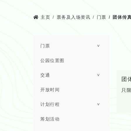
主页
票务及入场资讯
门票
团体传
门票
˅
公园位置图
交通
˅
团
开放时间
只限
计划行程
˅
筹划活动