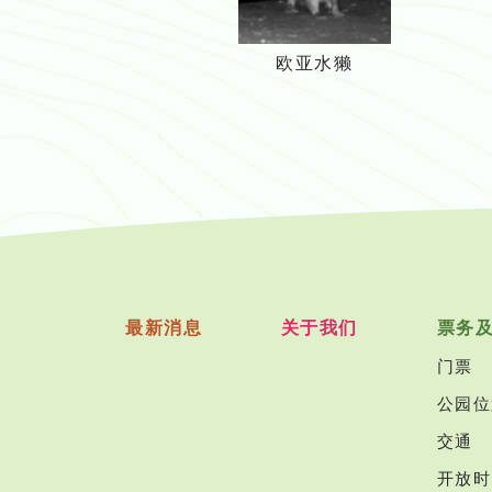
欧
欧亚水獭
亚
水
獭
最新消息
关于我们
票务
门票
公园位
交通
开放时