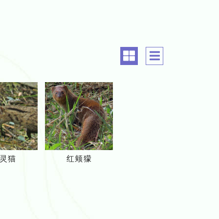
common.align
common.a
小
红
灵猫
红颊獴
灵
颊
猫
獴