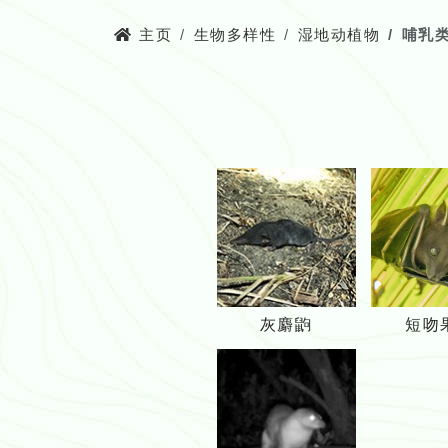
主页
生物多样性
湿地动植物
哺乳
灰
灰麝鼩
短吻
麝
鼩