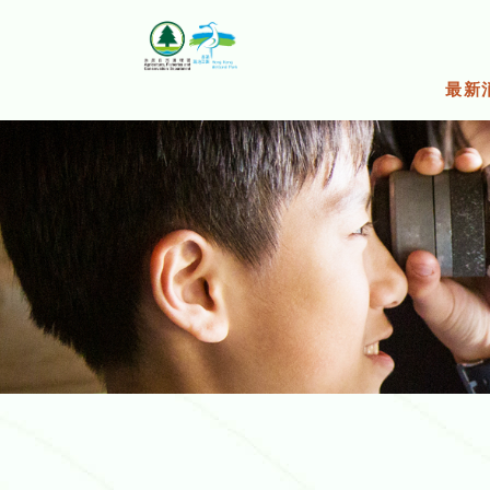
跳
至
主
要
最新
内
容