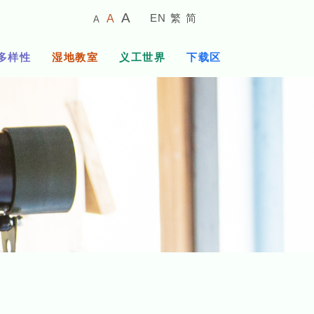
较
预
较
A
EN
繁
简
A
A
小
设
大
的
字
字
的
多样性
湿地教室
义工世界
下载区
体
体
字
大
体
小