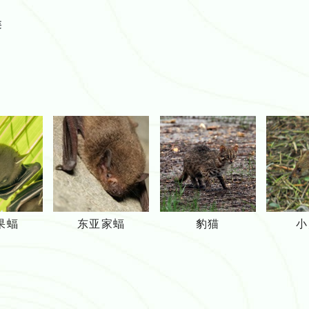
类
短
东
豹
果蝠
东亚家蝠
豹猫
小
吻
亚
猫
果
家
蝠
蝠