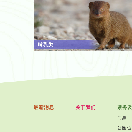
哺乳类
最新消息
关于我们
票务
门票
公园位