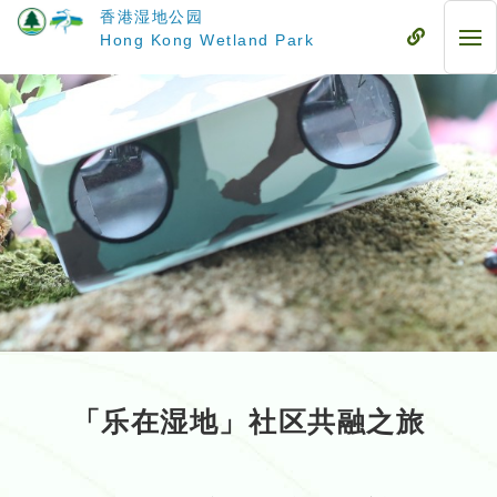
跳
香港湿地公园
至
流
Hong Kong Wetland Park
流
主
动
动
要
式
式
内
目
目
容
录
录
「乐在湿地」社区共融之旅