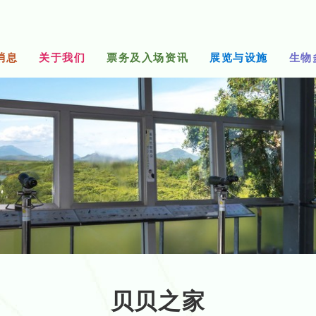
消息
关于我们
票务及入场资讯
展览与设施
生物
贝贝之家