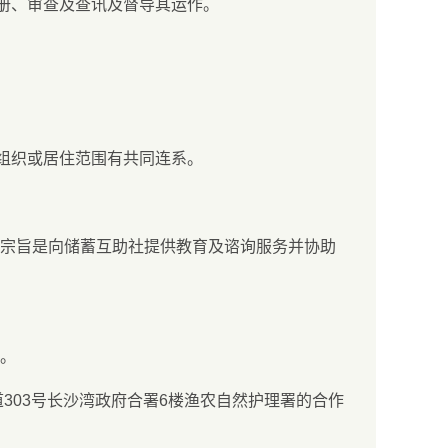
注册、审查及查讯及督导其运作。
组织或居住范围有共同连系。
成立的宗旨是向储蓄互助社提供教育及谘询服务并协助
。
龙长沙湾道303号长沙湾政府合署6楼渔农自然护理署的合作