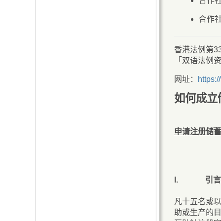
合作
合作
香港法例第3
「双语法例
网址：
https:
如何成立
申请注册储
I.
引言
凡十五名或
助或生产的目