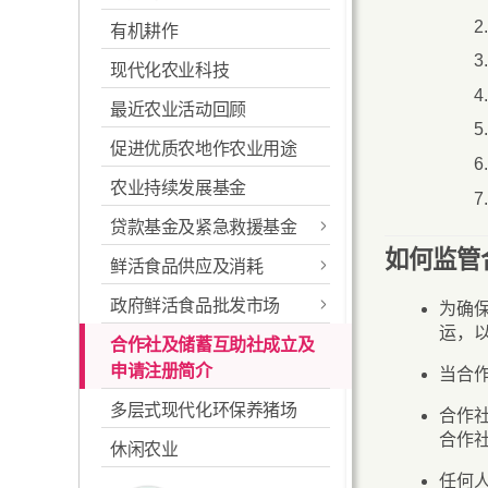
有机耕作
常见本地蔬菜
申请农用灌溉水供应
环控温室
现代化农业科技
特色蔬菜推介
有机耕作
最近农业活动回顾
常见作物病虫害及其防治
促进优质农地作农业用途
耕作技术
农业持续发展基金
安全及适当使用农药
贷款基金及紧急救援基金
申请机械及其借用服务
如何监管
鲜活食品供应及消耗
紧急救援基金
农地复耕计划
政府鲜活食品批发市场
鲜活食品消耗统计资料
为确
嘉道理农业辅助贷款基金
运，
良好农业规范-作物生产
合作社及储蓄互助社成立及
长沙湾副食品批发市场
蔬菜统营处贷款基金
申请注册简介
当合
本地渔农美食嘉年华
西区副食品批发市场
约瑟信托基金
多层式现代化环保养猪场
合作
本地菜场登记计划
长沙湾临时家禽批发市场
合作
休闲农业
北区临时农产品批发市场
任何