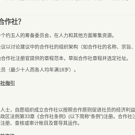
合作社？
一个约五人的筹备委员会，在人力和其他方面筹集资源。
会议以讨论建议中的合作社的组织架构（如合作社的名称、宗旨
由合作社注册官提供的章程范本，草拟合作社章程并选定社址。
社员（最少十人而各人均年满18岁）。
作社指引
上人士，自愿组织成立合作社以按照合作原则促进社员的经济利
政区法例第33章《合作社条例》(以下简称“条例”)注册。合作社
的注册、查核或审计帐目及督导其运作。