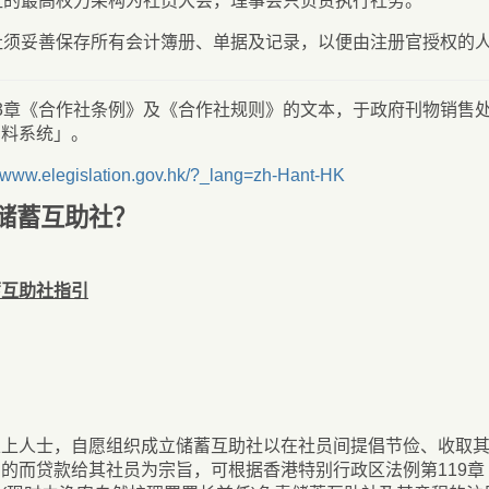
社的最高权力架构为社员大会，理事会只负责执行社务。
社须妥善保存所有会计簿册、单据及记录，以便由注册官授权的
3章《合作社条例》及《合作社规则》的文本，于政府刊物销售
资料系统」。
//www.elegislation.gov.hk/?_lang=zh-Hant-HK
储蓄互助社？
蓄互助社指引
以上人士，自愿组织成立储蓄互助社以在社员间提倡节俭、收取
的而贷款给其社员为宗旨，可根据香港特别行政区法例第119章《