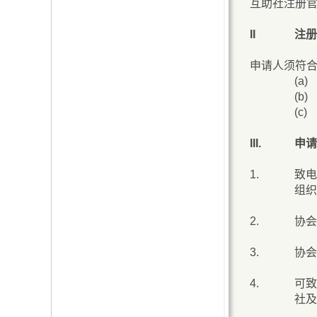
互助社注册官
II
注册
申请人须符
(a)
(b)
(c)
III.
申请
1.
致电
组织
2.
协会
3.
协会
4.
可致
社及