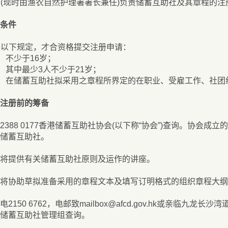
(现时由渔农自然护理署署长兼任)负责储蓄互助社及其章程的
条件
合以下规定，才合资格提交注册申请：
不少于16岁；
其中最少3人不少于21岁；
在储蓄互助社拟采用之章程所界定的在职业、受雇工作、社团
注册前的筹备
2388 0177香港储蓄互助社协会(以下称“协会”)查询。协会
储蓄互助社。
将提供有关储蓄互助社原则及运作的讲座。
将协助草拟准备采用的章程文本及填写订明格式的组织章程大纲
电2150 6762，电邮致mailbox@afcd.gov.hk或亲临九
储蓄互助社管理组查询。