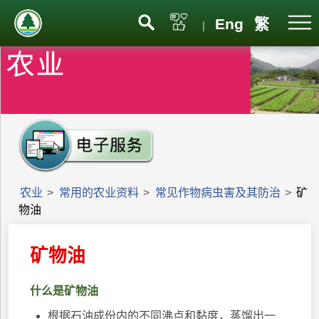
Eng
繁
|
农业
>
常用的农业资料
>
常见作物病虫害及其防治
>
矿
物油
矿物油
什么是矿物油
根据石油成份内的不同沸点和黏度，蒸馏出一