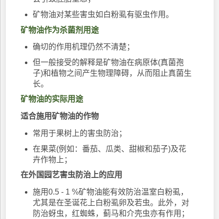
矿物油对某些害虫如白粉虱有驱虫作用。
矿物油作为杀菌剂用途
确切的作用机理仍然不清楚；
但一般接受的解释是矿物油在病原体(真菌孢
子)和植物之间产生物理障碍，从而阻止真菌生
长。
矿物油的实际用途
适合施用矿物油的作物
常用于果树上的害虫防治；
在果菜(例如：番茄、瓜类、甜椒和茄子)及花
卉作物上；
在外国园艺害虫防治上的应用
施用0.5 - 1 %矿物油能有效防治温室白粉虱，
尤其是在圣诞花上白粉虱卵及若虫。此外，对
防治蚜虫，红蜘蛛，蓟马和介壳虫亦有作用；