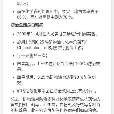
30 %；
而在化学农药处理组中，果实平均为害率高于
80 %，而在对照组中则为78 %。
防治鱼翅瓜白粉病
2000年2 - 4月在大龙实验农场进行田间实验；
施用1 %和0.25 %矿物油与化学杀菌剂(
Chlorothalonil )和对照进行测试比较；
每十天施喷一次；
四星期后，1 %矿物油达到完全( 100% )防治效
果；
四星期后，0.25 %矿物油也达到90 %防治功
效；
矿物油与化学杀菌在防治效果上没有大分别。
总之，矿物油对防治多种对化学农药产生抗药性的
害虫例如：蓟马，红蜘蛛，白粉虱及蚜虫等有相当
不错效果，此外它亦可防治作物病害例如白粉病。