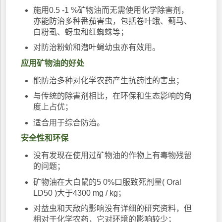
施用0.5 -1 %矿物油而无需使用化学除害剂，
亦能防治多种番茄害虫，包括卷叶蛾、蓟马、
白粉虱、蚜虫和红蜘蛛等；
对防治粉蚧和潜叶蝇幼虫亦有效用。
应用矿物油的好处
能防治多种对化学农药产生抗药性的害虫；
与传统的除害剂相比，在环保和生态影响的角
度上占优；
适合用于综合防治。
安全性和环保
没有发现在使用过矿物油的作物上有毒物残留
的问题；
矿物油在大白鼠的5 0%口服致死剂量( Oral
LD50 )大于4300 mg / kg；
对益虫和天敌的影响没有详细的研究资料，但
相对于化学农药，它对环境的影响较少；