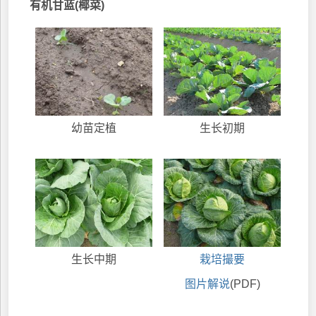
有机甘蓝(椰菜)
幼苗定植
生长初期
生长中期
栽培撮要
图片解说
(PDF)