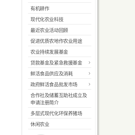
有机耕作
常见本地蔬菜
申请农用灌溉水供应
环控温室
现代化农业科技
特色蔬菜推介
有机耕作
最近农业活动回顾
常见作物病虫害及其防治
促进优质农地作农业用途
耕作技术
农业持续发展基金
安全及适当使用农药
贷款基金及紧急救援基金
申请机械及其借用服务
鲜活食品供应及消耗
紧急救援基金
农地复耕计划
政府鲜活食品批发市场
鲜活食品消耗统计资料
嘉道理农业辅助贷款基金
良好农业规范-作物生产
合作社及储蓄互助社成立及
长沙湾副食品批发市场
蔬菜统营处贷款基金
申请注册简介
本地渔农美食嘉年华
西区副食品批发市场
约瑟信托基金
多层式现代化环保养猪场
本地菜场登记计划
长沙湾临时家禽批发市场
休闲农业
北区临时农产品批发市场