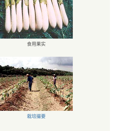
食用果实
栽培撮要