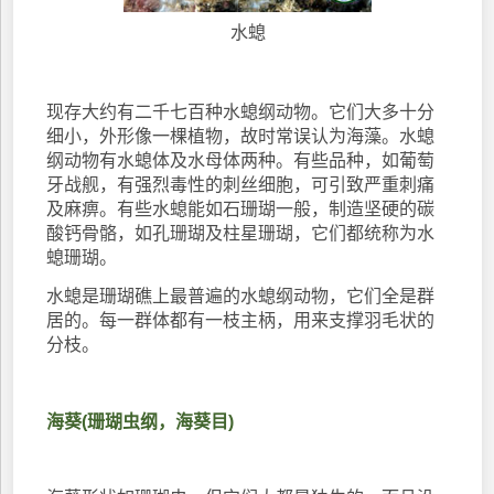
水螅
现存大约有二千七百种水螅纲动物。它们大多十分
细小，外形像一棵植物，故时常误认为海藻。水螅
纲动物有水螅体及水母体两种。有些品种，如葡萄
牙战舰，有强烈毒性的刺丝细胞，可引致严重刺痛
及麻痹。有些水螅能如石珊瑚一般，制造坚硬的碳
酸钙骨骼，如孔珊瑚及柱星珊瑚，它们都统称为水
螅珊瑚。
水螅是珊瑚礁上最普遍的水螅纲动物，它们全是群
居的。每一群体都有一枝主柄，用来支撑羽毛状的
分枝。
海葵(珊瑚虫纲，海葵目)