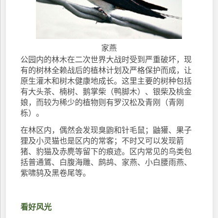
家燕
公园内的林木在二次世界大战时受到严重破坏，现
有的树林全赖战后的植林计划及严格保护而成，让
原生灌木和树木健康地成长。这里主要的树种包括
有大头茶、楠树、鹅掌柴（鸭脚木）、银柴及桃金
娘，而较为稀少的植物则有罗汉松及青刚（青刚
栎）。
在林区内，偶然会发现臭鼩和针毛鼠；鼬獾、果子
狸及小灵猫也是区内的常客；不时又可以发现箭
猪、豹猫及赤麂等留下的痕迹。区内常见的鸟类包
括普通鵟、白腹海雕、鹧鸪、家燕、小白腰雨燕、
紫啸鸫及黑卷尾等。
看好风光