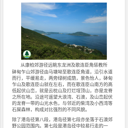
从康柏郊游径远眺东龙洲及歌连臣角惩教所
砵甸乍山郊游径由马塘坳至歌连臣角道，沿引水道
而行，平缓易走，两旁绿树成荫，景色怡人，砵甸
乍山及歌连臣山就在左右，而在歌连臣山南方的高
低起伏山峦，就是云枕山及打烂埕顶山，亦是龙脊
之所在地。沿途可遥望大浪湾、石澳，及山峦起伏
的龙脊一带的山光水色，与邻近的柴湾及小西湾等
石屎森林，构成对比强烈的不同风貌。
除了港岛径第八段，港岛径第七段亦坐落于石澳郊
野公园范围内。第七段是港岛径中较易行走的一