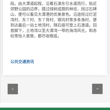
段。由大潭道起程，沿着石澳东引水道而行，贴近
郊野公园的边界，踏过绿树成荫的林径，拐过石碑
山，便可以看见大潭港的优美景色。沿途经过烂泥
湾村、东丫村、东丫背村、银坑村等多条渔村，便
到达最后一站土地湾村，随石级可登上石澳道。回
首脚下，土地湾以至大潭湾一带的海湾风光，和赤
柱等怡人景致，都尽收眼底。
公共交通资讯