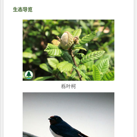
生态导览
栎叶柯