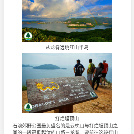
从龙脊远眺红山半岛
打烂埕顶山
石澳郊野公园最负盛名的是云枕山与打烂埕顶山之
间的一段高低起伏的山路－龙脊。要前往这段行山