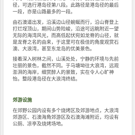
径，可选行港岛径第八段。此路径是港岛径的最后
一段，亦是山路最多的一段。
由石澳道出发，沿溪边山径蜿蜒而行，沿山脊登上
打烂埕顶山，期间山势险峻，沿途可远眺附近一望
无际的海湾风光，而高低起伏宛如龙脊的山径，就
是龙脊之名的由来，于这里可在极佳的角度观赏石
澳、大浪湾，甚至东龙岛的优美景色。
接着深入树林之间，山溪处处，宁静的环境与先前
壮丽的景色，截然不同。于马塘坳往大浪湾，远观
澎湃的海岸，细赏醉人的景致，实在令人心旷神
怡。整段港岛径在大浪湾终结。
郊游设施
在郊野公园内设有多个烧烤区及郊游地点，大浪湾
郊游区、石澳海角郊游区及石澳海滩附近，均设有
公厕、凉亭及烧烤场地。