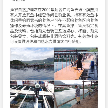
渔农自然护理署在2002年起容许海鱼养殖业牌照持
有人开放其鱼排经营休闲垂钓业务。持有有效鱼排
休闲垂钓同意书的养鱼户可在不影响养鱼区内养鱼
操作及养殖环境的情况下，在其鱼排上售卖特定食
品及饮料，包括预先包装已煮熟点心、杯面、预先
包装零食、包装或瓶装非酒精饮料等。有关鱼排亦
可设置微波炉和电热水壶供游客自行使用。