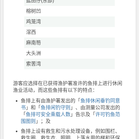
盐田仔(东部)
榕树凹
鸡笼湾
滘西
麻南笏
大头洲
索罟湾
游客应选择在已获得渔护署准许的鱼排上进行休闲
渔业活动，而这些鱼排有以下的特点：
鱼排上有由渔护署发出的「
鱼排休闲垂钓同意
书
」和「
鱼排闲钓守则
」、由测量公司发出的
「
鱼排可安全乘载人数
」告示及「
许可钓鱼范
围图则
」；及
鱼排上设有救生和污水处理设备，例如围栏、
救生圈、救生衣、照明、上落水用的梯和环保