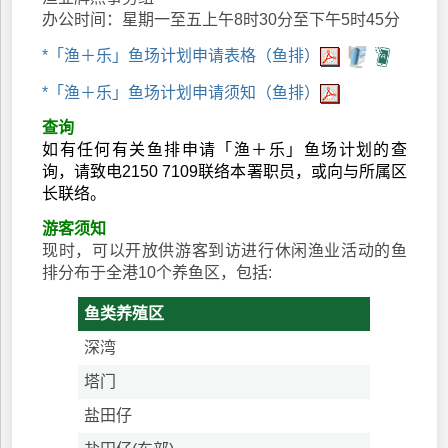
办公时间：星期一至五上午8时30分至下午5时45分
*「渔＋乐」鱼场计划申请表格（鱼排）
*「渔＋乐」鱼场计划申请须知（鱼排）
查询
如有任何有关鱼排申请「渔＋乐」鱼场计划的查
询，请致电2150 7109联络本署职员，或向与所属区
长联络。
游客须知
现时，可以开放供游客到访进行休闲渔业活动的鱼
排分布于全港10个养鱼区，包括:
鱼类养殖区
深湾
塔门
盐田仔