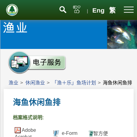
Eng
繁
|
渔业
>
休闲渔业
>
「渔＋乐」鱼场计划
>
海鱼休闲鱼排
海鱼休闲鱼排
档案格式说明:
Adobe
e-Form
智方便
Acrobat