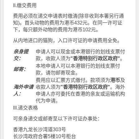
II.缴交费用
费用必须在递交申请表时缴清(除非收到本署另行通
知)。首头动物的费用为港币432元。在同一许可证
下，每只额外动物的费用为港币102元。
从内地进口的猫狗，入口许可证的申请费用全免。
亲身提
申请人可以现金或本港银行的划线支票付
交：
款，收款人须为
"香港特别行政区政府"
。
本地申请人可以本港银行的划线支票付
邮寄：
款，请勿邮寄现金。
费用应以汇票方式缴付。款项须为
港币
及
海外申请
收款人须为
"香港特别行政区政府"
。海外
人：
申请人亦可委托在香港的亲友或运输机构
代为申请。
III.递交表格
可亲身递交或邮寄至以下许可证办事处：
香港九龙长沙湾道303号
长沙湾政府合署5楼10号柜台