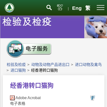
Eng
繁
|
检验及检疫
>
动物及动物产品进出口
>
进口动物及禽鸟
>
进口猫狗
>
经香港转口猫狗
经香港转口猫狗
Adobe Acrobat
电子表格