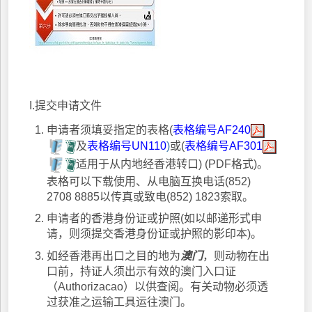
I.提交申请文件
申请者须填妥指定的表格(
表格编号AF240
及
表格编号UN110
)
或(
表格编号AF301
适用于从内地经香港转口) (PDF格式)。
表格可以下载使用、从电脑互换电话(852)
2708 8885以传真或致电(852) 1823索取。
申请者的香港身份证或护照(如以邮递形式申
请，则须提交香港身份证或护照的影印本)。
如经香港再出口之目的地为
澳门
，则动物在出
口前，持证人须出示有效的澳门入口证
（Authorizacao）以供查阅。有关动物必须透
过获准之运输工具运往澳门。