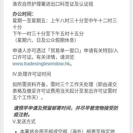
渔农自然护理署进出口科签证及认证组
办公时间：
星期一至星期五：上午八时三十分至中午十二时三
十分
下午一时三十分至下午五时十五分
（星期六、日及公众假期休息）
申请人亦可透过「贸易单一窗口」申请有关特别/入
口许可证。有关详情，请浏览
www.tradesinglewindow.hk
。
IV.处理许可证时间
如所需资料齐备，需时三个工作天处理（即由递交
表格及缴妥许可证费用当天起计至发出许可证需时
五个工作天）。
请预早申请及预留邮寄时间，并尽早替宠物接受防
疫注射。
V.发送方式
本署将会用平邮或空邮（海外）邮寄至指定地