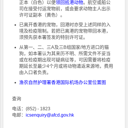
正本（白色）以便
领回抵港动物
。航空或船公
司在接受付运宠物前，或会要求动物主人出示
许可证副本（黄色）。
已离开香港的宠物，回港时亦受上述同样的入
境及检疫限制。若把已离港的宠物带回本港，
须预先获本署签发的特别许可证。
从第一、二、三A及三B组国家/地方进口的猫
狗，如本署认为其来历不明、所需文件不妥当
或在检疫期出现可疑病征等，可因需要将检疫
期延长至最少4个月或将动物遣返来源地，费用
由入口者负责。
渔农自然护理署香港国际机场办公室位置图
查询
电话：(852) - 1823
电邮：
icsenquiry@afcd.gov.hk