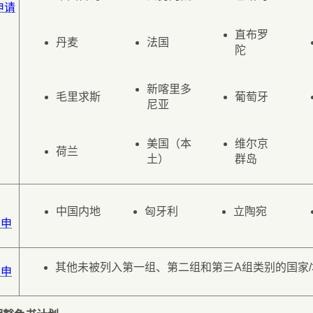
申请
直布罗
丹麦
法国
陀
新喀里多
毛里求斯
葡萄牙
尼亚
美国（本
维尔京
荷兰
土）
群岛
中国内地
匈牙利
立陶宛
的申
其他未被列入第一组、第二组和第三A组类别的国家/
的申