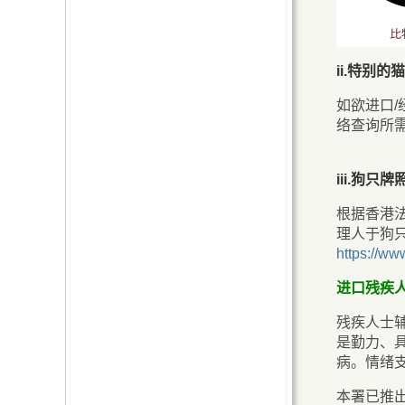
ii.特别的
如欲进口/
络查询所
iii.狗只牌
根据香港
理人于狗
https://ww
进口残疾人
残疾人士
是勤力、
病。情绪支援
本署已推