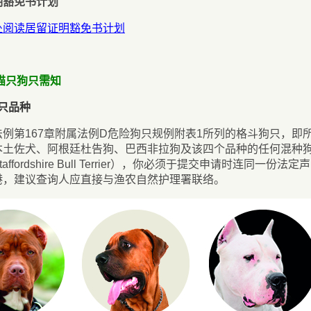
证明豁免书计划
处阅读居留证明豁免书计划
猫只狗只需知
狗只品种
法例第167章附属法例D危险狗只规例附表1所列的格斗狗只，
本土佐犬、阿根廷杜告狗、巴西非拉狗及该四个品种的任何混种
affordshire Bull Terrier），你必须于提交申请时连
港，建议查询人应直接与渔农自然护理署联络。