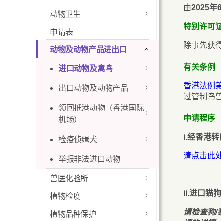
由
2025年
动物卫生
特别许可
申请表
进口种猪
除事先获
动物及动物产品进出口
预防口蹄病
有关条例
进口动物及禽鸟
禽流感卫生资讯
香港法例第
出口动物及动物产品
进口猫狗
抗菌素耐药性
过管制鸟
领回抵港动物（香港国际
进口雀鸟及家禽
动物健康证书
「不要喂饲野鸽」教育活
抗菌素耐药性监察
申请程序
机场）
动
组简介
进口爬虫类，鼠兔
动物产品卫生证书
i.经香港
检疫侦缉犬
类及其他宠物
准备工作
饲养禽畜牌照
教育物品
水生动物健康证书
请点击此
举报非法进口动物
进口马及马科动物
预先查核文件服务
简介
其他连结
教育动画
兽医化验所
进口种猪
抵港
使命
本地食用动物农场
ii.进口猫
正确使用抗菌素实
植物检疫
我们的角色
特别许可证费用
领回
目的
务守则
请检查狗
植物品种保护
植物检疫
联络资料及地图
进口动物尸体及动
重要资料
筛选狗只