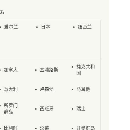
订。
爱尔兰
日本
纽西兰
捷克共和
加拿大
塞浦路斯
国
意大利
卢森堡
马耳他
所罗门
西班牙
瑞士
群岛
比利时
汶莱
开曼群岛