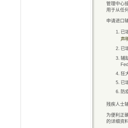
管理中心
用于从任
申请进口
已
声明
已
辅助
Fe
狂
已
防
残疾人士
为便利正
的详细资