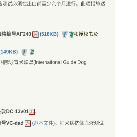
液测试必须在出口前至少六个月进行。此项措施适
格编号AF240
(518KB)
和授权书及
(149KB)
际导盲犬联盟(International Guide Dog
条款
DC-13v01
.
号VC-dad
(范本文件)
。狂犬病抗体血液测试