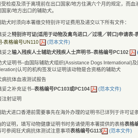
接受检疫及须于离境前在出口国家/地方住满六个月的规定，而血
何国家/地方出口的辅助犬。
辅助犬时须向本署缴交特别许可证费用及递交以下所有文件：
填妥之
特别许可证(适用于动物及禽鸟进口／过境／转口)申请表-表
-表格编号UN110
(范本文件)
填妥之
输入残疾人士辅助犬残疾人士声明书–表格编号PC102
犬证明书–由国际辅助犬组织(Assistance Dogs International)及国
deration)认可的机构签发以证明该动物是合资格的辅助犬
犬病抗体血液测试报告
填妥之补充证书–
表格编号PC103或PC104
(范本文件)
疫注射证明
辅助犬进口香港前需要事先在海外办理的证明书已详列于许可证
确的证明，填写动物健康证明书时务请使用本署提供的表格
表格编
料可参阅狂犬病抗体测试注意事项
表格编号G113
(范本文件)