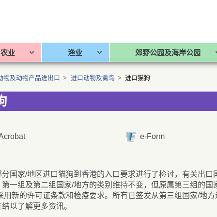
农业
渔业
郊野公园及海岸公园
动物及动物产品进出口
>
进口动物及禽鸟
>
进口猫狗
狗
Acrobat
e-Form
部分国家/地区进口猫狗到香港的入口要求进行了检讨，有关出口
。第一组及第二组国家/地方的类别维持不变，但原属第三组的国家
将采用新的许可证条款和检疫要求。所有已签发从第三组国家/地
连结以了解更多资讯。