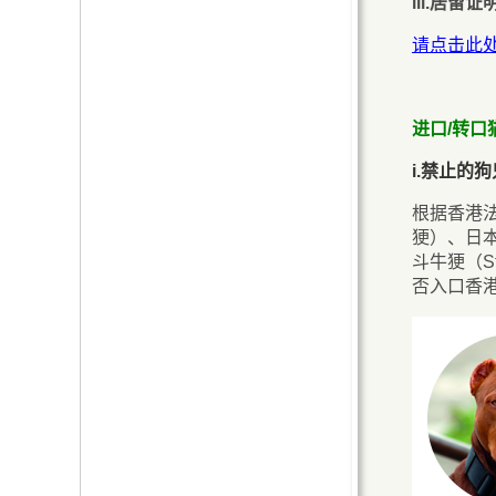
iii.居留
请点击此
进口/转口
i.禁止的
根据香港
㹴）、日
斗牛㹴（St
否入口香