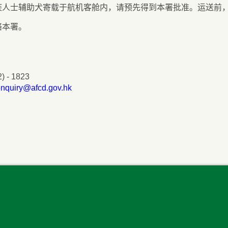
疾人士辅助犬寄载于航机客舱内，请预先得到本署批准。运送前
络本署。
 - 1823
enquiry@afcd.gov.hk