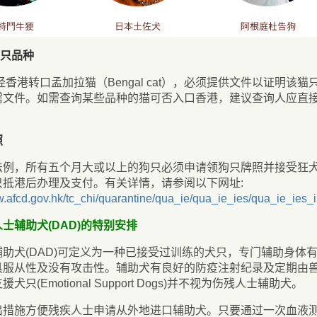
猫只品种
经香港转口孟加拉猫（Bengal cat），必须提供文件以证明
需文件。如需查询某些品种的猫可否入口香港，建议查询人应直
照
法例，所有五个月大或以上的狗只必须申请领狗只牌照并接受狂
只抵港后办理及支付。有关详情，请参阅以下网址:
w.afcd.gov.hk/tc_chi/quarantine/qua_ie/qua_ie_ies/qua_ie_ies_i
士辅助犬(DAD)的特别安排
辅助犬(DAD)可定义为一种已接受过训练的犬只，专门辅助身体
具服从性及没有攻击性。辅助犬有良好的防疫注射纪录及定期由
犬只(Emotional Support Dogs)并不视为伤残人士辅助犬。
出措施方便残疾人士申请从外地进口辅助犬。只要通过一次血液