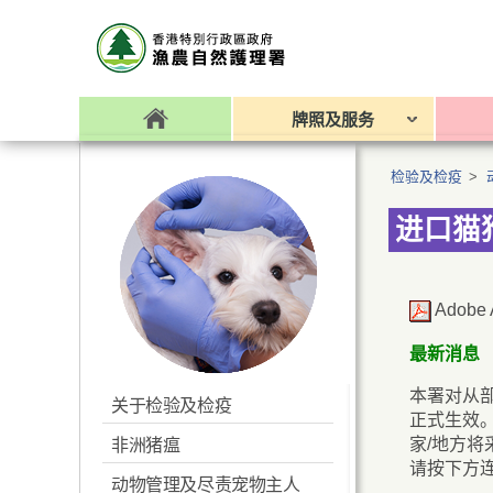
牌照及服务
检验及检疫
>
进口猫
Adobe 
最新消息
本署对从
关于检验及检疫
正式生效
家/地方
非洲猪瘟
请按下方
动物管理及尽责宠物主人