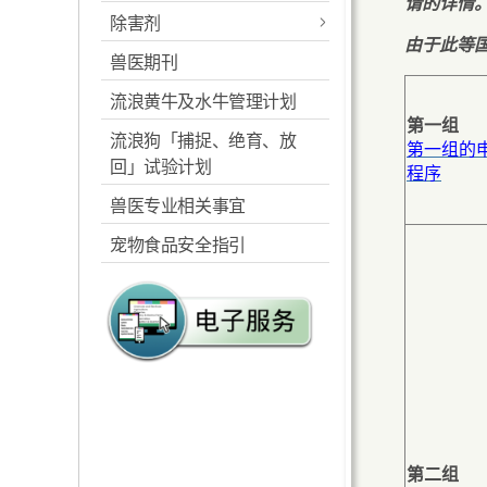
请的详情
本地食用动物农场
物产品
除害剂
植物品种保护申请
《 进口管制简介 》小册子
专题信息
通讯 - 疾病报告
的抗菌素耐药性统
相关网页连结
训练
由于此等
(PDF格式)
兽医期刊
计数据
最新消息
《植物品种保护资料简
植物进口及出口
鱼病
动物疾病报告
公众合作
介》小册子(PDF格式)
《 植物病虫害的进口管制
流浪黄牛及水牛管理计划
「共同一起应对 抗
除害剂的监管及有关资讯
木质包装材料
宣传及教育
》小册子 (PDF格式)
第一组
菌素耐药性」巡回
根据第490章《植物品种保
流浪狗「捕捉、绝育、放
第一组的
安全及正确使用除害剂
展览
护条例》发给并有效的植
回」试验计划
下载申请表及指南
程序
物品种权利授权证
有关表列于《鹿特丹公
相关连结
兽医专业相关事宜
刊物
约》内除害剂在本地贸易
根据第490章《植物品种保
宠物食品安全指引
及相关业务的监管
护条例》提出的植物品种
权利授权证新申请
下载申请表及指南
下载申请表及指南
宣传刊物
第二组