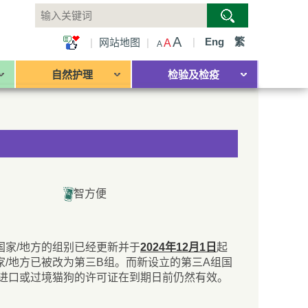
A
|
Eng
繁
|
网站地图
|
A
A
自然护理
检验及检疫
智方便
国家/地方的组别已经更新并于
2024年12月1日
起
/地方已被改为第三B组。而新设立的第三A组国
方进口或过境猫狗的许可证在到期日前仍然有效。