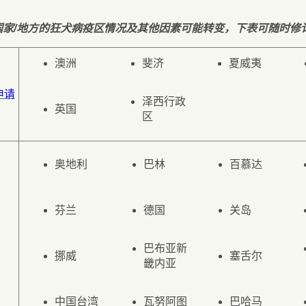
。
国家/地方的狂犬病疫区情况及其他因素可能转变，下表可随时修
澳洲
斐济
夏威夷
申请
泽西行政
英国
区
奥地利
巴林
百慕达
芬兰
德国
关岛
巴布亚新
挪威
塞舌尔
畿内亚
中国台湾
瓦努阿图
巴哈马