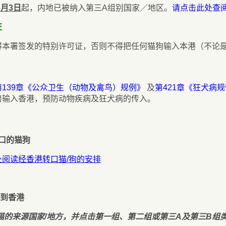
6月3日
起，内地已被纳入第三A组别国家／地区。
请点击此处查
证
得本署签发的特别许可证，否则不得把任何猫狗输入本港（不论
139章《公众卫生（动物及禽鸟）规例》
及
第421章《狂犬病
兽输入香港，预防动物疾病及狂犬病的传入。
转口的猫狗
处阅读经香港转口猫/狗的安排
狗到香港
/猫的来源国家/地方，并点击第一组、第二组或第三A及第三B