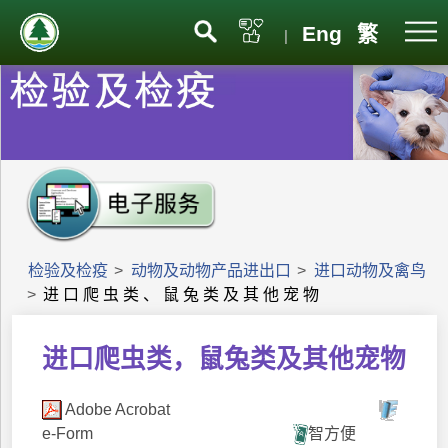
Eng
繁
|
检验及检疫
>
动物及动物产品进出口
>
进口动物及禽鸟
>
进 口 爬 虫 类 、 鼠 兔 类 及 其 他 宠 物
进口爬虫类，鼠兔类及其他宠物
Adobe Acrobat
e-Form
智方便