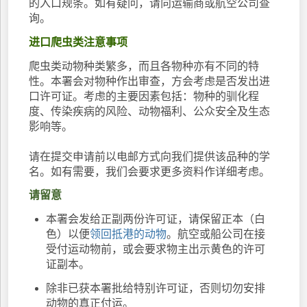
的入口规条。如有疑问，请向运输商或航空公司查
询。
进口爬虫类注意事项
爬虫类动物种类繁多，而且各物种亦有不同的特
性。本署会对物种作出审查，方会考虑是否发出进
口许可证。考虑的主要因素包括：物种的驯化程
度、传染疾病的风险、动物福利、公众安全及生态
影响等。
请在提交申请前以电邮方式向我们提供该品种的学
名。如有需要，我们会要求更多资料作详细考虑。
请留意
本署会发给正副两份许可证，请保留正本（白
色）以便
领回抵港的动物
。航空或船公司在接
受付运动物前，或会要求物主出示黄色的许可
证副本。
除非已获本署批给特别许可证，否则切勿安排
动物的真正付运。