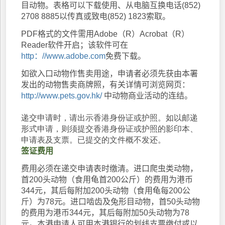
目动物。表格可以下载使用、从电脑互换电话(852)
2708 8885以传真或致电(852) 1823索取。
PDF格式的文件需用Adobe（R）Acrobat（R）
Reader软件开启；该软件可在
http：//www.adobe.com
免费下载。
如欲入口动物作售卖用途，申请者必须先获由本署
发出的动物售卖商牌照，有关详情可浏览网页：
http://www.pets.gov.hk/
中动物商业活动的连结。
递交申请时，请出示香港身份证或护照。如以邮递
形式申请，则须提交香港身份证或护照的影印本、
申请表及支票。已提交的文件概不发还。
签证费用
费用必须在递交申请表时缴清。进口爬虫类动物，
首200头动物（食用龟首200公斤）的费用为港币
344元，其后每附加200头动物（食用龟每200公
斤）为78元。进口啮齿及兔形目动物，首50头动物
的费用为港币344元，其后每附加50头动物为78
元。本港申请人可用本港银行的划线支票缴付或以