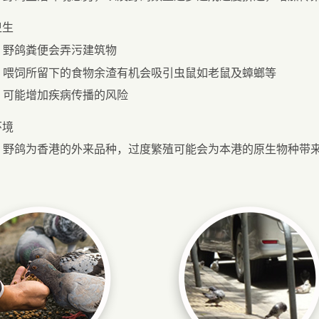
卫生
野鸽粪便会弄污建筑物
喂饲所留下的食物余渣有机会吸引虫鼠如老鼠及蟑螂等
可能增加疾病传播的风险
环境
野鸽为香港的外来品种，过度繁殖可能会为本港的原生物种带