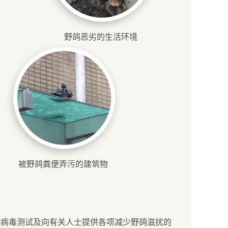
野鸽恶劣的生活环境
被野鸽粪便弄污的建筑物
感病毒测试及向有关人士提供各项减少野鸽滋扰的