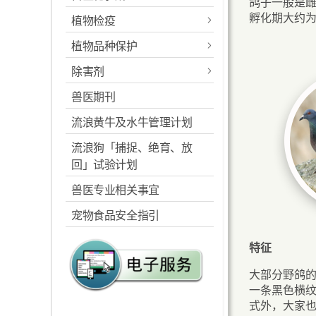
鸽子一般是
本地食用动物农场
孵化期大约为
植物检疫
我们的角色
的抗菌素耐药性统
出口动物及动物产品
进口猫狗
计数据
植物品种保护
植物检疫
联络资料及地图
领回抵港动物（香港国际
进口雀鸟及家禽
动物健康证书
「共同一起应对 抗
机场）
除害剂
植物品种保护申请
《 进口管制简介 》小册子
专题信息
通讯 - 疾病报告
进口爬虫类，鼠兔
动物产品卫生证书
菌素耐药性」巡回
(PDF格式)
兽医期刊
检疫侦缉犬
最新消息
类及其他宠物
准备工作
《植物品种保护资料简
展览
植物进口及出口
鱼病
动物疾病报告
水生动物健康证书
介》小册子(PDF格式)
《 植物病虫害的进口管制
流浪黄牛及水牛管理计划
举报非法进口动物
除害剂的监管及有关资讯
进口马及马科动物
预先查核文件服务
简介
相关连结
木质包装材料
》小册子 (PDF格式)
根据第490章《植物品种保
流浪狗「捕捉、绝育、放
安全及正确使用除害剂
进口种猪
抵港
使命
护条例》发给并有效的植
回」试验计划
下载申请表及指南
物品种权利授权证
有关表列于《鹿特丹公
特别许可证费用
领回
目的
兽医专业相关事宜
刊物
约》内除害剂在本地贸易
根据第490章《植物品种保
进口动物尸体及动
重要资料
筛选狗只
宠物食品安全指引
及相关业务的监管
护条例》提出的植物品种
物产品
相关网页连结
训练
权利授权证新申请
下载申请表及指南
特征
公众合作
下载申请表及指南
宣传刊物
大部分野鸽
一条黑色横
宣传及教育
式外，大家