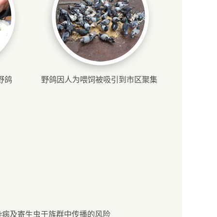
野鸽
野鸽因人为喂饲被吸引到市区聚集
染病及寄生虫于族群中传播的风险