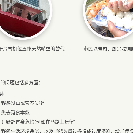
于冷气机位置作天然峭壁的替代
市民以寿司、厨余喂饲
生的问题包括多方面：
福利
野鸽过重或营养失衡
失去觅食本能
让野鸽置身危险(例如在马路上逗留)
野鸽生活环境恶劣，以及野鸽数量过多造成过度挤迫，增加传