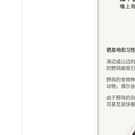
栖息地和习
海边或山边
的野鸽被吸
野鸽的食物
动物，偶尔
由于野鸽的
司甚至是快