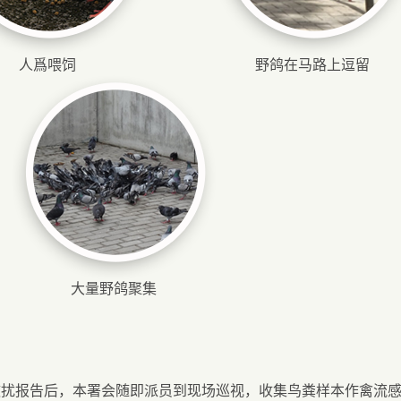
人爲喂饲
野鸽在马路上逗留
大量野鸽聚集
滋扰报告后，本署会随即派员到现场巡视，收集鸟粪样本作禽流