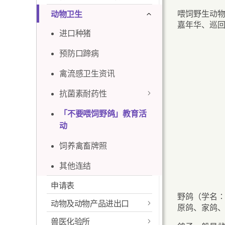
喂饲野生动
动物卫生
嘉年华、巡
进口种猪
预防口蹄病
禽流感卫生资讯
抗菌素耐药性
「不要喂饲野鸽」教育活
抗菌素耐药性监察
动
组简介
饲养禽畜牌照
教育物品
其他连结
教育动画
申请表
本地食用动物农场
野鸽（学名
正确使用抗菌素实
动物及动物产品进出口
原鸽、家鸽
务守则
兽医化验所
进口动物及禽鸟