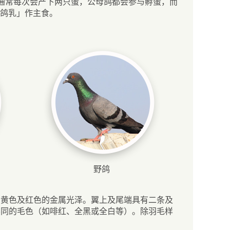
通常每次会产下两只蛋，公母鸽都会参与孵蛋，而
「鸽乳」作主食。
野鸽
、黄色及红色的金属光泽。翼上及尾端具有二条及
不同的毛色（如啡红、全黑或全白等）。除羽毛样