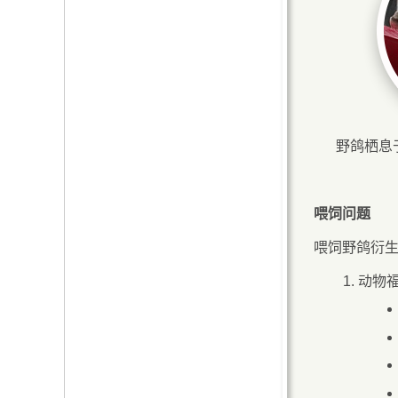
野鸽栖息
喂饲问题
喂饲野鸽衍
动物