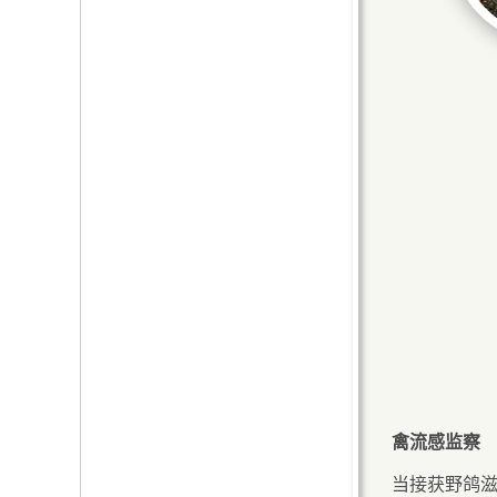
禽流感监察
当接获野鸽