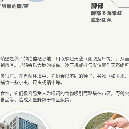
性
的峭壁是鸽子的绝佳栖息地，用以躲避天敌（如鹰及隼等），从
引到市区。野鸽会以大厦的檐篷、冷气机或排气喉位置作天然峭
种类很广。在自然环境中，它们会以不同的种子、谷物（如玉米
会捕食一些小虫、昆虫或蜗牛等。
杂食性，它们很容易受人为喂饲的食物吸引而聚集在市区。野鸽
餐食品等，造成大量野鸽于市区聚集。