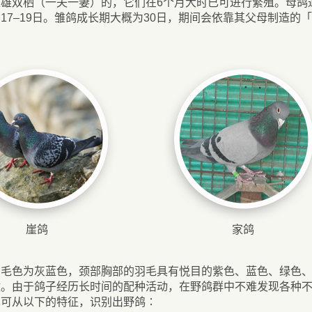
雌雄双栖（一夫一妻）的，它们在6个月大时已可进行繁殖。母鸽
17–19日。雏鸽成长期大概为30日，期间会依靠其父母制造的
崖鸽
家鸽
的毛色为灰蓝色，颈部胸部的羽毛具有悦目的紫色、蓝色、绿色
纹。由于鸽子经历长时间的配种活动，在野鸽群中不难发现各种
也可从以下的特征，识别出野鸽∶