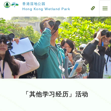
跳
香港湿地公园
至
流
Hong Kong Wetland Park
流
主
动
动
要
式
式
内
目
目
容
录
录
「其他学习经历」活动