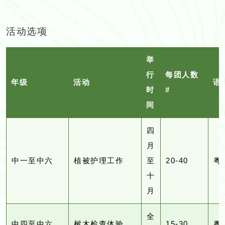
活动选项
举
行
每团人数
年级
活动
语
时
#
间
四
月
中一至中六
植被护理工作
至
20-40
粤
十
月
全
中四至中六
树木检查体验
15-30
粤