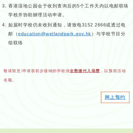
香港湿地公园会于收到查询后的5个工作天内以电邮联络
学校并协助辧理活动申请。
如届时学校仍未收到通知，请致电3152 2666或透过电
邮（
education@wetlandpark.gov.hk
）与学校节目分
组联络
敬请留意∶申请获初步接纳的学校须
全数缴付入场费
，以预留活动
名额。
网上预约