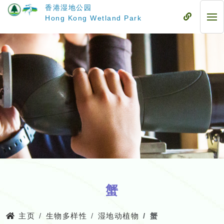
跳
香港湿地公园
至
流
Hong Kong Wetland Park
流
主
动
动
要
式
式
内
目
目
容
录
录
蟹
主页
生物多样性
湿地动植物
蟹