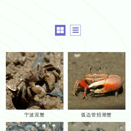
c
c
o
o
m
m
m
m
o
o
n.
n.
a
a
l
l
i
i
g
g
n
n
m
m
宁
弧
e
e
宁波泥蟹
弧边管招潮蟹
波
边
n
n
泥
管
t
t