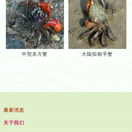
蟹
招
_
潮
g
蟹
r
i
d
中
大
中型东方蟹
大陆拟相手蟹
型
陆
东
拟
方
相
蟹
手
蟹
最新消息
关于我们