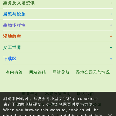
票务及入场资讯
展览与设施
生物多样性
湿地教室
义工世界
下载区
有问有答
网站连结
网站导航
湿地公园天气情况
重要告示
私隐政策声明
联络我们
浏览本网站时，系统会将小型文字档案（cookies）
储存于你的电脑硬盘，令你浏览网页时更为方便。
版权所有©2026 渔农自然护理署香港湿地公园
When you browse this website, cookies will be
stored in your computer's hard drive to facilitate