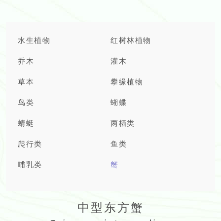
水生植物
红树林植物
乔木
灌木
草本
攀缘植物
鸟类
蝴蝶
蜻蜓
两栖类
爬行类
鱼类
哺乳类
蟹
中型东方蟹