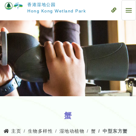
跳
香港湿地公园
至
流
Hong Kong Wetland Park
流
主
动
动
要
式
式
内
目
目
容
录
录
蟹
主页
生物多样性
湿地动植物
蟹
中型东方蟹