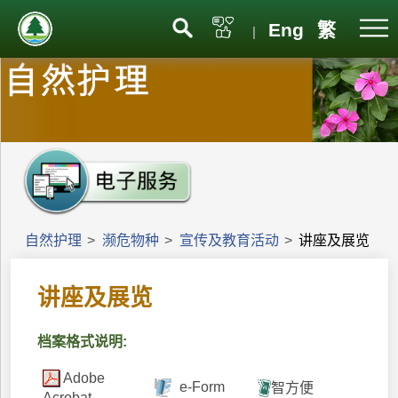
Eng
繁
|
自然护理
>
濒危物种
>
宣传及教育活动
>
讲座及展览
讲座及展览
档案格式说明:
Adobe
e-Form
智方便
Acrobat