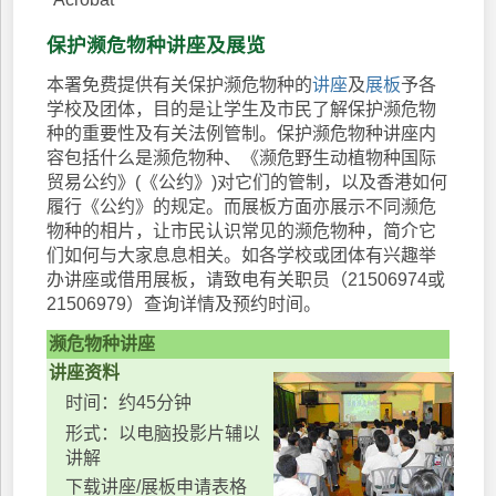
保护濒危物种讲座及展览
本署免费提供有关保护濒危物种的
讲座
及
展板
予各
学校及团体，目的是让学生及市民了解保护濒危物
种的重要性及有关法例管制。保护濒危物种讲座内
容包括什么是濒危物种、《濒危野生动植物种国际
贸易公约》(《公约》)对它们的管制，以及香港如何
履行《公约》的规定。而展板方面亦展示不同濒危
物种的相片，让市民认识常见的濒危物种，简介它
们如何与大家息息相关。如各学校或团体有兴趣举
办讲座或借用展板，请致电有关职员（21506974或
21506979）查询详情及预约时间。
濒危物种讲座
讲座资料
时间：约45分钟
形式：以电脑投影片辅以
讲解
下载讲座/展板申请表格