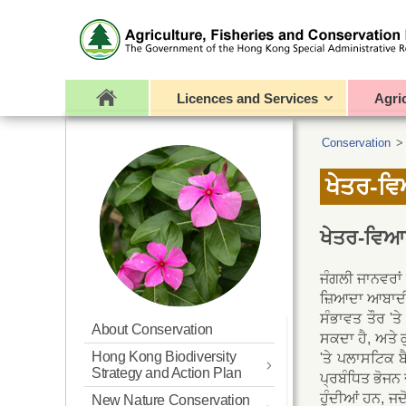
Licences and Services
Agri
Conservation
ਖੇਤਰ-ਵਿ
ਖੇਤਰ-ਵਿਆਪ
ਜੰਗਲੀ ਜਾਨਵਰਾਂ ਅ
ਜ਼ਿਆਦਾ ਆਬਾਦੀ 
ਸੰਭਾਵਤ ਤੌਰ 'ਤ
About Conservation
ਸਕਦਾ ਹੈ, ਅਤੇ 
Hong Kong Biodiversity
'ਤੇ ਪਲਾਸਟਿਕ ਬ
Strategy and Action Plan
ਪ੍ਰਬੰਧਿਤ ਭੋਜਨ
ਹੁੰਦੀਆਂ ਹਨ, ਜਦ
New Nature Conservation
Updated BSAP for Hong