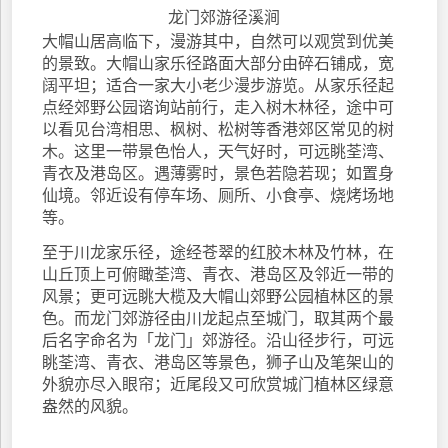
龙门郊游径溪涧
大帽山居高临下，漫游其中，自然可以观赏到优美
的景致。大帽山家乐径路面大部分由碎石铺成，宽
阔平坦；适合一家大小老少漫步游览。从家乐径起
点经郊野公园谘询站前行，走入树木林径，途中可
以看见台湾相思、枫树、松树等香港郊区常见的树
木。这里一带景色怡人，天气好时，可远眺荃湾、
青衣及港岛区。遇薄雾时，景色若隐若现；如置身
仙境。邻近设有停车场、厕所、小食亭、烧烤场地
等。
至于川龙家乐径，途经苍翠的红胶木林及竹林，在
山丘顶上可俯瞰荃湾、青衣、港岛区及邻近一带的
风景；更可远眺大榄及大帽山郊野公园植林区的景
色。而龙门郊游径由川龙起点至城门，取其两个最
后名字命名为「龙门」郊游径。沿山径步行，可远
眺荃湾、青衣、港岛区等景色，狮子山及笔架山的
外貌亦尽入眼帘；近尾段又可欣赏城门植林区绿意
盎然的风貌。