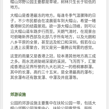
帽山郊野公园主要都是草坡，树林只生长于较低的
地方。
大帽山是香港最冻的地方。每逢冬季气温骤降的日
子，不少市民都会在凌晨驱车到大帽山，希望一睹
香港鲜见的结霜景观。欲一游大帽山顶峰，则可以
沿大帽山道车路步行而至。天朗气清时，在观景台
可俯瞰新界西部及北部几乎所有地方，以及元朗和
八乡平原的全景，甚至远及蛇口和深圳。假若在山
上遇上云雾聚合，则又是另一番腾云驾雾的感觉。
这里的雨量又是香港之冠，较本港其他地方高三成
之多。雨水流进陡峭深邃的溪涧，飞泻而下，汇聚
成香港远足界所誉的九大石涧之一的梧桐寨群瀑。
其中的长瀑，高约三十五米，是全港最高的瀑布；
其余瀑布还有散发瀑、中瀑及井底瀑等。
郊游设施
公园的郊游设施主要集中在扶轮公园一带，包括大
帽山郊野公园游客中心、扶轮公园露营场、厕所、