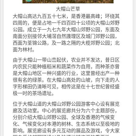
大帽山芒草
大帽山高达九百五十七米，是香港最高峰；环绕其
四周的，便是占地一千四百四十公顷的大帽山郊野
公园。成立于一九七九年大帽山郊野公园，东面及
南面分别接邻大埔滘自然謢理区及城门郊野公园，
西面为荃锦公路，及一路之隔的大榄郊野公园；北
面为林村。
由于大帽山一带山峦起伏，农业并不发达，昔日区
内农民只能种植稻米和蔬菜作为自用，而种茶亦曾
是大帽山地区一种兴盛的行业，这里曾经出产一种
很有名的绿茶。在大帽山高处的山坡，向下走的人
字形梯田仍清晰可见，相传这是在十七世纪曾经盛
极一时的茶场遗址。
位于大帽山道的大帽山郊野公园游客中心设有展览
廊及活动室。中心的展览廊共分为六个主题部份，
分别介绍大帽山郊野公园、全球及香港的气候变
化、气候变化对本港的树林、生态系统以至极地的
影响。展览廊设有多元互动的展品及游戏，令大家