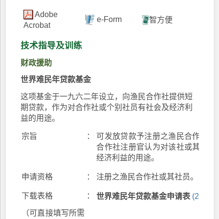
Adobe
e-Form
智方便
Acrobat
技术指导及训练
财政援助
世界难民年贷款基金
这项基金于一九六二年设立，向渔民合作社提供短
期贷款，作为对合作社或个别社员有社会及经济利
益的用途。
宗旨
：
可发放贷款予注册之渔民合作社或
合作社注册官认为对该社或其个别
经济利益的用途。
申请资格
：
注册之渔民合作社或其社员。
下载表格
：
世界难民年贷款基金申请表
(253KB
（可直接填写所需