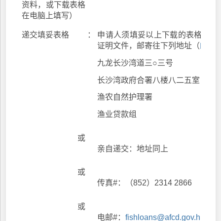
资料，或下载表格
在电脑上填写）
递交填妥表格
：
申请人须填妥以上下载的表格，连
证明文件，邮寄往下列地址（
邮寄
九龙长沙湾道三○三号
长沙湾政府合署八楼八二五室
渔农自然护理署
渔业贷款组
或
亲自递交：地址同上
或
传真#：（852）2314 2866
或
电邮#：
fishloans@afcd.gov.hk