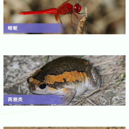
蜻蜓
两栖类