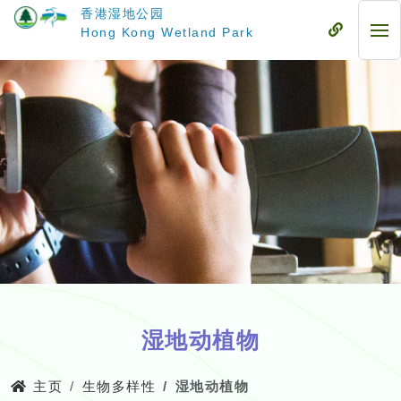
跳
香港湿地公园
至
流
Hong Kong Wetland Park
流
主
动
动
要
式
式
内
目
目
容
录
录
湿地动植物
主页
生物多样性
湿地动植物