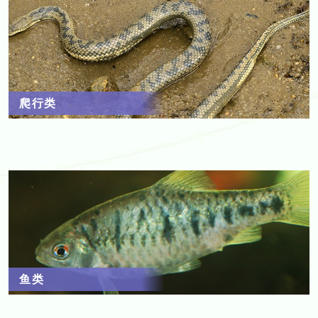
爬行类
鱼类