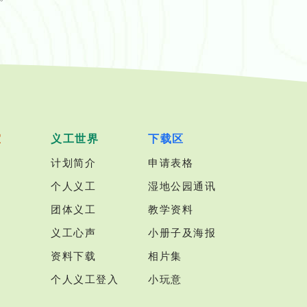
室
义工世界
下载区
计划简介
申请表格
个人义工
湿地公园通讯
团体义工
教学资料
义工心声
小册子及海报
资料下载
相片集
个人义工登入
小玩意