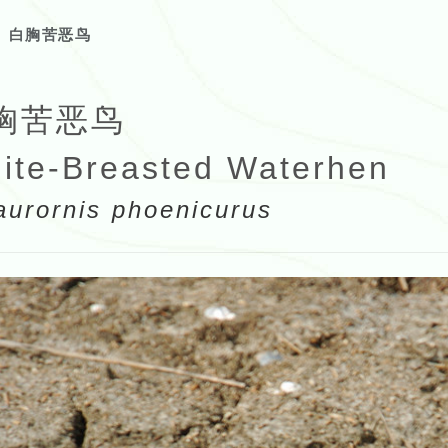
白胸苦恶鸟
胸苦恶鸟
ite-Breasted Waterhen
urornis phoenicurus