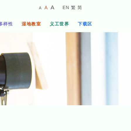
较
预
较
A
EN
繁
简
A
A
小
设
大
的
字
字
的
多样性
湿地教室
义工世界
下载区
体
体
字
大
体
小