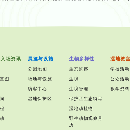
及入场资讯
展览与设施
生物多样性
湿地教
公园地图
生态监察
学校活动
置图
场地与设施
生境
公众活动
访客中心
生境管理
教学资料
间
湿地保护区
保护区生态特写
程
湿地动植物
动
野生动物观察月
历