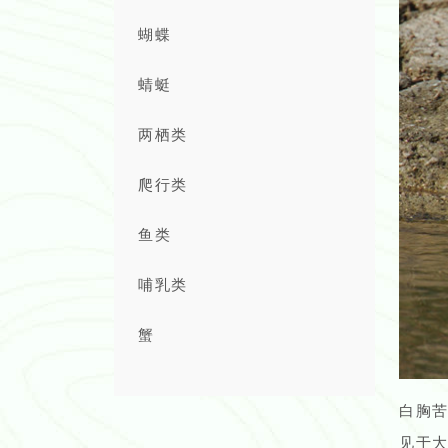
蝴蝶
蜻蜓
两栖类
爬行类
鱼类
哺乳类
蟹
白胸
见于