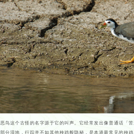
苦恶鸟这个古怪的名字源于它的叫声。它经常发出像普通话「苦
大部分湿地，行踪并不如其他秧鸡般隐秘，是本港最常见的秧鸡