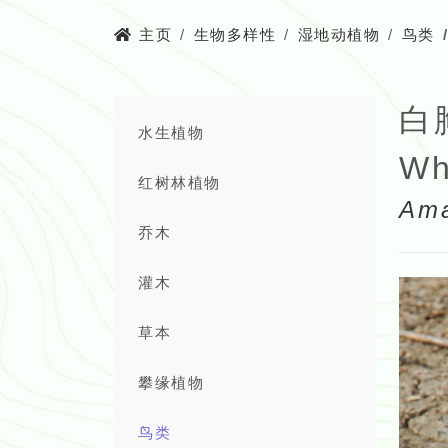
主页
生物多样性
湿地动植物
鸟类
白
水生植物
Wh
红树林植物
Ama
乔木
灌木
草本
攀缘植物
鸟类