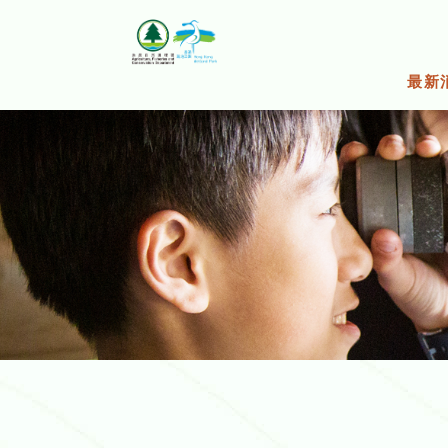
跳
至
主
要
最新
内
容