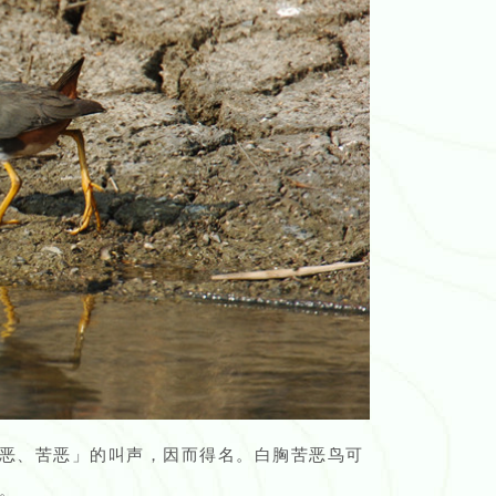
恶、苦恶」的叫声，因而得名。白胸苦恶鸟可
。