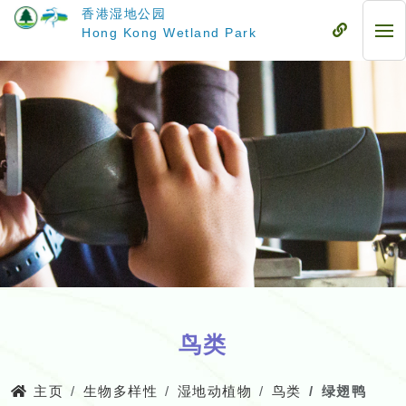
跳
香港湿地公园
至
流
Hong Kong Wetland Park
流
主
动
动
要
式
式
内
目
目
容
录
录
鸟类
主页
生物多样性
湿地动植物
鸟类
绿翅鸭