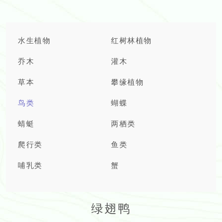
水生植物
红树林植物
乔木
灌木
草本
攀缘植物
鸟类
蝴蝶
蜻蜓
两栖类
爬行类
鱼类
哺乳类
蟹
绿翅鸭