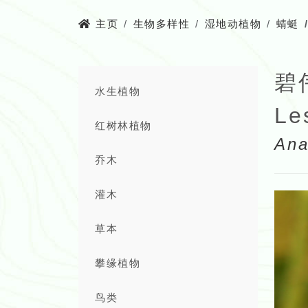
主页
生物多样性
湿地动植物
蜻蜓
碧
水生植物
Le
红树林植物
Ana
乔木
灌木
草本
攀缘植物
鸟类