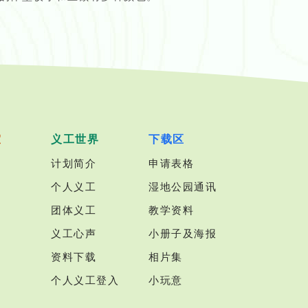
室
义工世界
下载区
计划简介
申请表格
个人义工
湿地公园通讯
团体义工
教学资料
义工心声
小册子及海报
资料下载
相片集
个人义工登入
小玩意