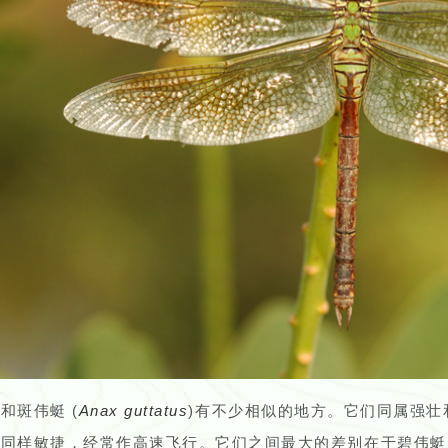
和斑伟蜓 (
Anax
guttatus
)有不少相似的地方。它们同属强
手同样敏捷，经常作高速飞行。它们之间最大的差别在于碧伟蜓