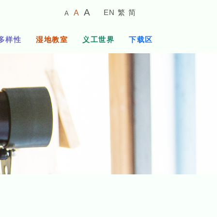
较
预
较
A
EN
繁
简
A
A
小
设
大
的
字
字
的
多样性
湿地教室
义工世界
下载区
体
体
字
大
体
小