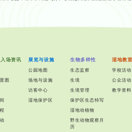
及入场资讯
展览与设施
生物多样性
湿地教
公园地图
生态监察
学校活动
置图
场地与设施
生境
公众活动
访客中心
生境管理
教学资料
间
湿地保护区
保护区生态特写
程
湿地动植物
动
野生动物观察月
历