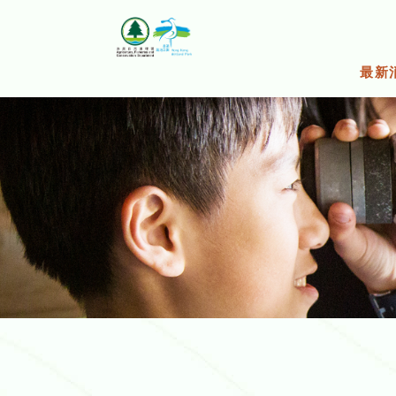
跳
至
主
要
最新
内
容