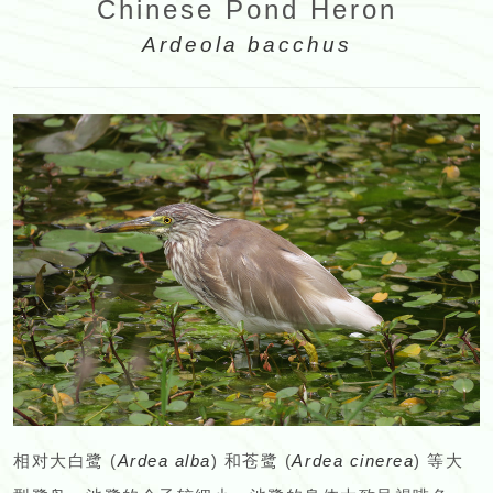
Chinese Pond Heron
Ardeola bacchus
相对大白鹭 (
Ardea alba
) 和苍鹭 (
Ardea cinerea
) 等大