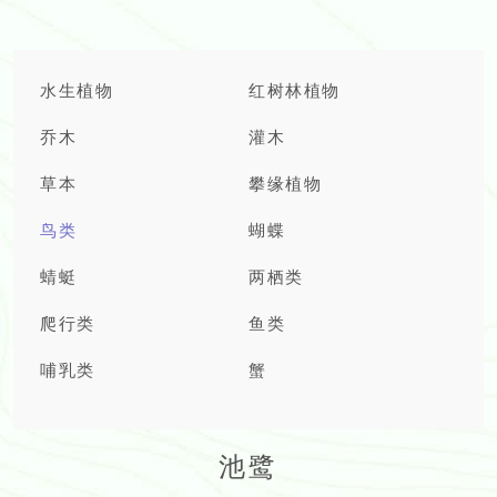
水生植物
红树林植物
乔木
灌木
草本
攀缘植物
鸟类
蝴蝶
蜻蜓
两栖类
爬行类
鱼类
哺乳类
蟹
池鹭