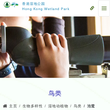
跳
香港湿地公园
至
流
Hong Kong Wetland Park
流
主
动
动
要
式
式
内
目
目
容
录
录
鸟类
主页
生物多样性
湿地动植物
鸟类
池鹭