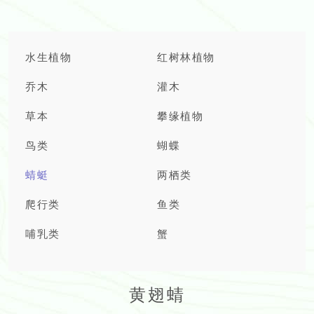
水生植物
红树林植物
乔木
灌木
草本
攀缘植物
鸟类
蝴蝶
蜻蜓
两栖类
爬行类
鱼类
哺乳类
蟹
黄翅蜻