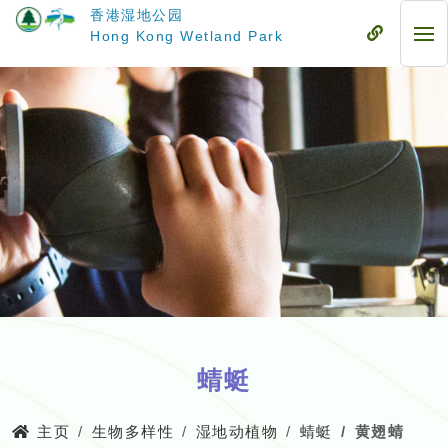
跳
香港湿地公园
至
流
Hong Kong Wetland Park
流
主
动
动
要
式
式
内
目
目
容
录
录
蜻蜓
主页
生物多样性
湿地动植物
蜻蜓
黄翅蜻