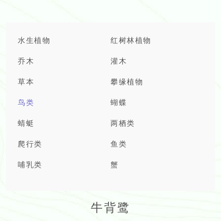
水生植物
红树林植物
乔木
灌木
草本
攀缘植物
鸟类
蝴蝶
蜻蜓
两栖类
爬行类
鱼类
哺乳类
蟹
牛背鹭