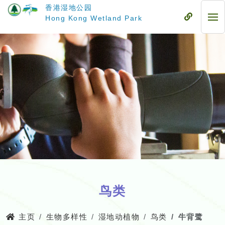
跳
香港湿地公园
至
流
Hong Kong Wetland Park
流
主
动
动
要
式
式
内
目
目
容
录
录
鸟类
主页
生物多样性
湿地动植物
鸟类
牛背鹭