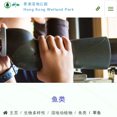
跳
香港湿地公园
至
流
Hong Kong Wetland Park
流
主
动
动
要
式
式
内
目
目
容
录
录
鱼类
主页
生物多样性
湿地动植物
鱼类
草鱼