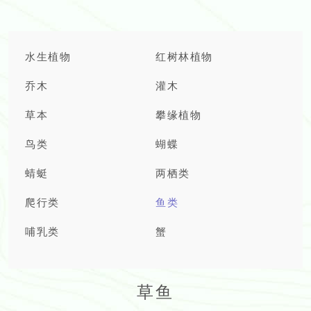
水生植物
红树林植物
乔木
灌木
草本
攀缘植物
鸟类
蝴蝶
蜻蜓
两栖类
爬行类
鱼类
哺乳类
蟹
草鱼