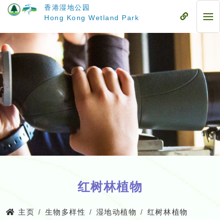
跳
香港湿地公园
至
流
Hong Kong Wetland Park
流
主
动
动
要
式
式
内
目
目
容
录
录
红树林植物
主页
生物多样性
湿地动植物
红树林植物