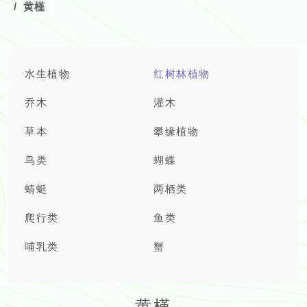
黄槿
水生植物
红树林植物
乔木
灌木
草本
攀缘植物
鸟类
蝴蝶
蜻蜓
两栖类
爬行类
鱼类
哺乳类
蟹
黄槿